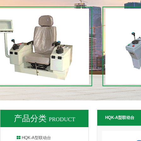
产品分类
HQK-A型联动台
PRODUCT
HQK-A型联动台