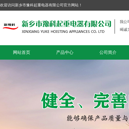
欢迎访问新乡市豫科起重电器有限公司官方网站！
我公
竭诚
网站首页
产品中心
公司简介