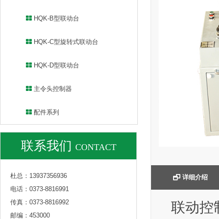
HQK-B型联动台
HQK-C型旋转式联动台
HQK-D型联动台
主令头控制器
配件系列
联系我们
CONTACT
杜总：13937356936
详细介绍
电话：0373-8816991
传真：0373-8816992
联动控
邮编：453000