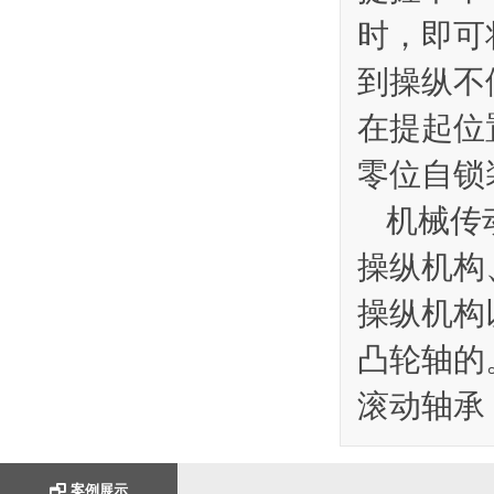
时，即可
到操纵不
在提起位
零位自锁
机械传
操纵机构
操纵机构
凸轮轴的
滚动轴承
案例展示