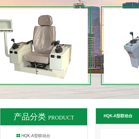
产品分类
HQK-A型联动台
PRODUCT
HQK-A型联动台