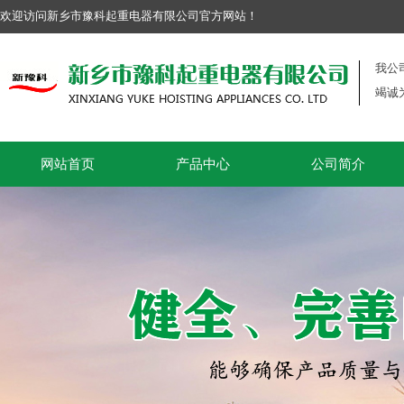
欢迎访问新乡市豫科起重电器有限公司官方网站！
我公
竭诚
网站首页
产品中心
公司简介